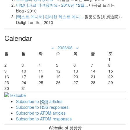
비발디파크 다녀왔어요~ 2010년 12월...
마음을 드리는
blog~
2010
[텍스트,에디터] 편리한 텍스트 에디...
월풍도원(月風道院) -
Delight on th...
2010
Calendar
«
2026/08
»
일
월
화
수
목
금
토
1
2
3
4
5
6
7
8
9
10
11
12
13
14
15
16
17
18
19
20
21
22
23
24
25
26
27
28
29
30
31
Subscribe to
RSS
articles
Subscribe to RSS responses
Subscribe to ATOM articles
Subscribe to ATOM responses
Website of 빵빵빵