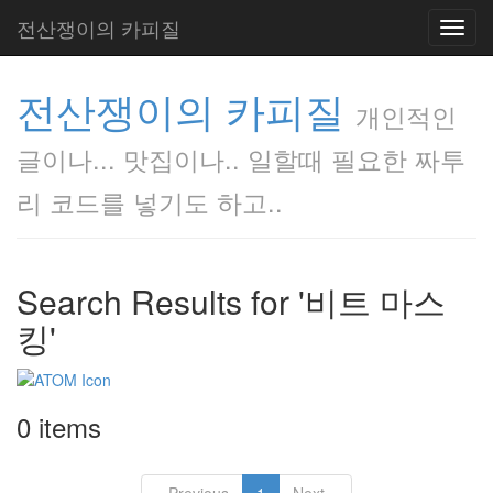
전산쟁이의 카피질
Toggl
navig
전산쟁이의 카피질
개인적인
글이나... 맛집이나.. 일할때 필요한 짜투
리 코드를 넣기도 하고..
Search Results for '비트 마스
킹'
0 items