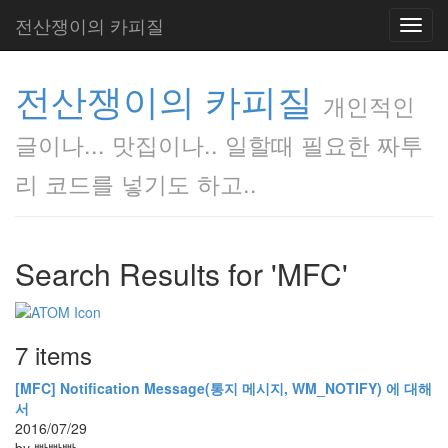
전산쟁이의 카피질
Toggl
navig
전산쟁이의 카피질
개인적인
글이나... 맛집이나.. 일할때 필요한 짜투
리 코드를 넣기도 하고..
Search Results for 'MFC'
7 items
[MFC] Notification Message(통지 메시지, WM_NOTIFY) 에 대해
서
2016/07/29