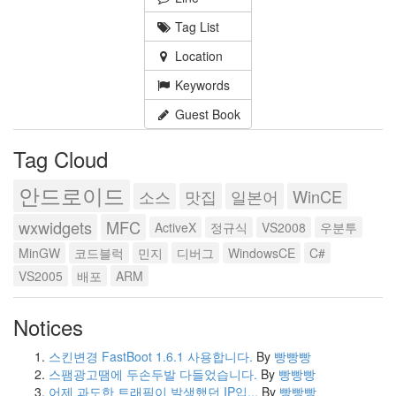
Tag List
Location
Keywords
Guest Book
Tag Cloud
안드로이드
소스
맛집
일본어
WinCE
wxwidgets
MFC
ActiveX
정규식
VS2008
우분투
MinGW
코드블럭
민지
디버그
WindowsCE
C#
VS2005
배포
ARM
Notices
스킨변경 FastBoot 1.6.1 사용합니다.
By
빵빵빵
스팸광고땜에 두손두발 다들었습니다.
By
빵빵빵
어제 과도한 트래픽이 발생했던 IP입...
By
빵빵빵