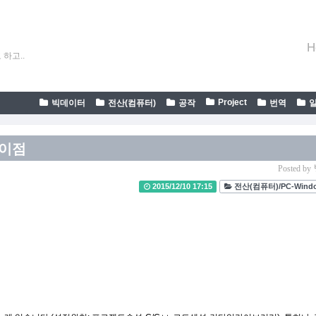
H
하고..
Project
빅데이터
전산(컴퓨터)
공작
번역
차이점
Posted by
2015/12/10 17:15
전산(컴퓨터)/PC-Wind