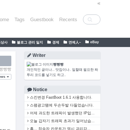
ome
Tags
Guestbook
Recents
eBay
일상사
블로그 관리 일지
경제
연예人~
Writer
빵빵빵
빵빵빵
개인적인 글이나... 맛집이나.. 일할때 필요한 짜
투리 코드를 넣기도 하고..
ows
Notice
스킨변경 FastBoot 1.6.1 사용합니다.
스팸광고땜에 두손두발 다들었습니다.
어제 과도한 트래픽이 발생했던 IP입...
오늘 갑자기 트래픽 초과가 일어났습...
흠... 접속자 카운트가 역시 괴리감...