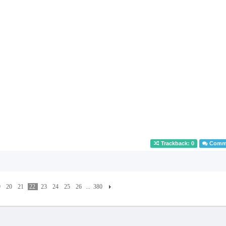
Trackback: 0
Comme
9
20
21
22
23
24
25
26
...
380