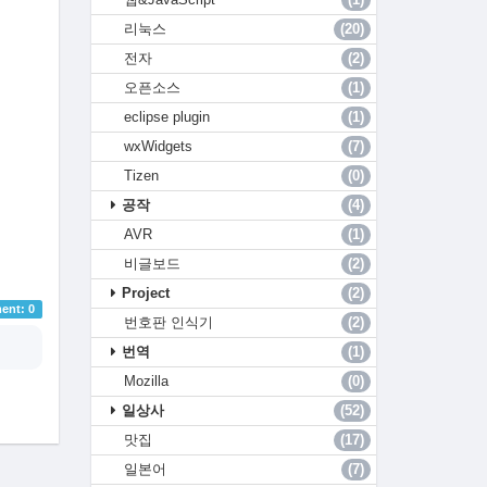
리눅스
(20)
전자
(2)
오픈소스
(1)
eclipse plugin
(1)
wxWidgets
(7)
Tizen
(0)
공작
(4)
AVR
(1)
비글보드
(2)
Project
(2)
nt: 0
번호판 인식기
(2)
번역
(1)
Mozilla
(0)
일상사
(52)
맛집
(17)
일본어
(7)