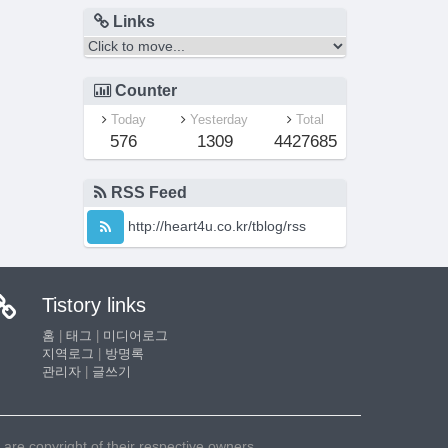
Links
Counter
Today
Yesterday
Total
576
1309
4427685
RSS Feed
http://heart4u.co.kr/tblog/rss
Tistory links
홈
|
태그
|
미디어로그
지역로그
|
방명록
관리자
|
글쓰기
e copyright of their respective owners.