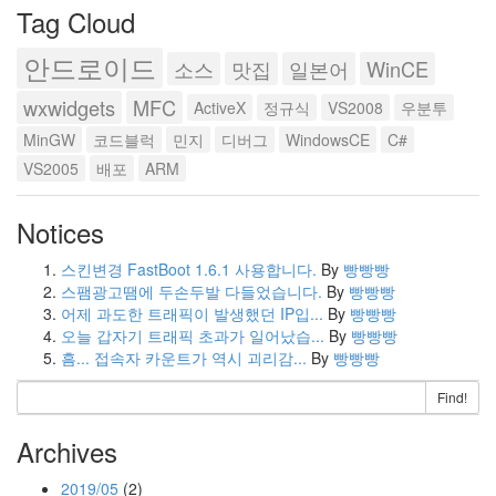
Tag Cloud
안드로이드
소스
맛집
일본어
WinCE
wxwidgets
MFC
ActiveX
정규식
VS2008
우분투
MinGW
코드블럭
민지
디버그
WindowsCE
C#
VS2005
배포
ARM
Notices
스킨변경 FastBoot 1.6.1 사용합니다.
By
빵빵빵
스팸광고땜에 두손두발 다들었습니다.
By
빵빵빵
어제 과도한 트래픽이 발생했던 IP입...
By
빵빵빵
오늘 갑자기 트래픽 초과가 일어났습...
By
빵빵빵
흠... 접속자 카운트가 역시 괴리감...
By
빵빵빵
Find!
Archives
2019/05
(2)