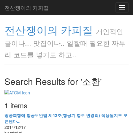
전산쟁이의 카피질
Toggl
navig
전산쟁이의 카피질
개인적인
글이나... 맛집이나.. 일할때 필요한 짜투
리 코드를 넣기도 하고..
Search Results for '소환'
1 items
땅콩회항에 항공보안법 제42조(항공기 항로 변경죄) 적용될지도 모
른댄다...
2014/12/17