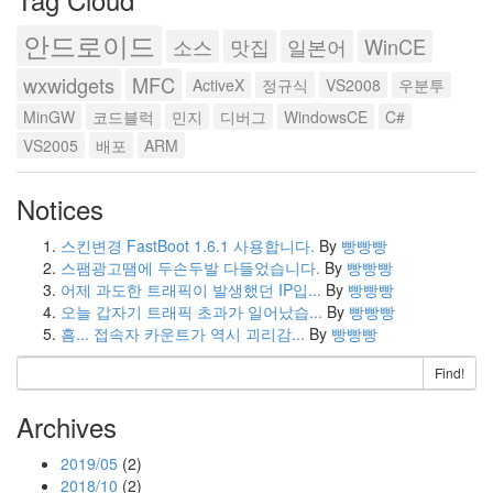
안드로이드
소스
맛집
일본어
WinCE
wxwidgets
MFC
ActiveX
정규식
VS2008
우분투
MinGW
코드블럭
민지
디버그
WindowsCE
C#
VS2005
배포
ARM
Notices
스킨변경 FastBoot 1.6.1 사용합니다.
By
빵빵빵
스팸광고땜에 두손두발 다들었습니다.
By
빵빵빵
어제 과도한 트래픽이 발생했던 IP입...
By
빵빵빵
오늘 갑자기 트래픽 초과가 일어났습...
By
빵빵빵
흠... 접속자 카운트가 역시 괴리감...
By
빵빵빵
Find!
Archives
2019/05
(2)
2018/10
(2)