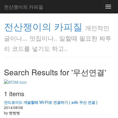
전산쟁이의 카피질
Toggl
navig
전산쟁이의 카피질
개인적인
글이나... 맛집이나.. 일할때 필요한 짜투
리 코드를 넣기도 하고..
Search Results for '무선연결'
1 items
안드로이드 개발할때 WI-FI로 연결하기 ( adb 무선 연결 )
2014/08/08
by 빵빵빵