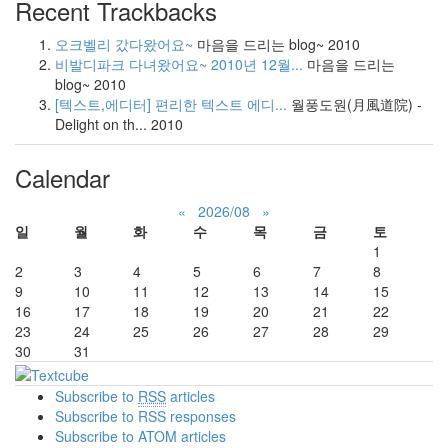
Recent Trackbacks
오크벨리 갔다왔어요~
마음을 드리는 blog~
2010
비발디파크 다녀왔어요~ 2010년 12월...
마음을 드리는
blog~
2010
[텍스트,에디터] 편리한 텍스트 에디...
월풍도원(月風道院) -
Delight on th...
2010
Calendar
«
2026/08
»
일
월
화
수
목
금
토
1
2
3
4
5
6
7
8
9
10
11
12
13
14
15
16
17
18
19
20
21
22
23
24
25
26
27
28
29
30
31
Subscribe to
RSS
articles
Subscribe to RSS responses
Subscribe to ATOM articles