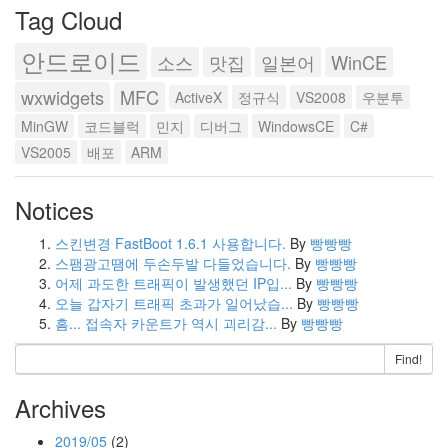
Tag Cloud
안드로이드
소스
맛집
일본어
WinCE
wxwidgets
MFC
ActiveX
정규식
VS2008
우분투
MinGW
코드블럭
민지
디버그
WindowsCE
C#
VS2005
배포
ARM
Notices
스킨변경 FastBoot 1.6.1 사용합니다.
By
빵빵빵
스팸광고땜에 두손두발 다들었습니다.
By
빵빵빵
어제 과도한 트래픽이 발생했던 IP입...
By
빵빵빵
오늘 갑자기 트래픽 초과가 일어났습...
By
빵빵빵
흠... 접속자 카운트가 역시 괴리감...
By
빵빵빵
Find!
Archives
2019/05
(2)