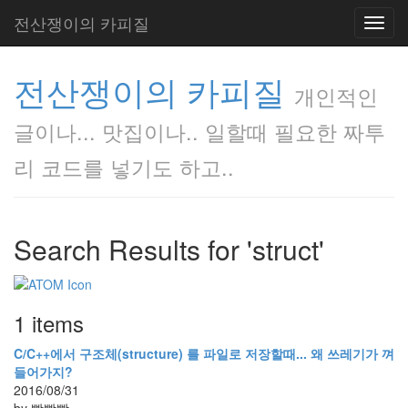
전산쟁이의 카피질
Toggl
navig
전산쟁이의 카피질
개인적인
글이나... 맛집이나.. 일할때 필요한 짜투
리 코드를 넣기도 하고..
Search Results for 'struct'
1 items
C/C++에서 구조체(structure) 를 파일로 저장할때... 왜 쓰레기가 껴
들어가지?
2016/08/31