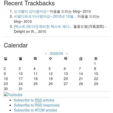
Recent Trackbacks
오크벨리 갔다왔어요~
마음을 드리는 blog~
2010
비발디파크 다녀왔어요~ 2010년 12월...
마음을 드리는
blog~
2010
[텍스트,에디터] 편리한 텍스트 에디...
월풍도원(月風道院) -
Delight on th...
2010
Calendar
«
2026/08
»
일
월
화
수
목
금
토
1
2
3
4
5
6
7
8
9
10
11
12
13
14
15
16
17
18
19
20
21
22
23
24
25
26
27
28
29
30
31
Subscribe to
RSS
articles
Subscribe to RSS responses
Subscribe to ATOM articles