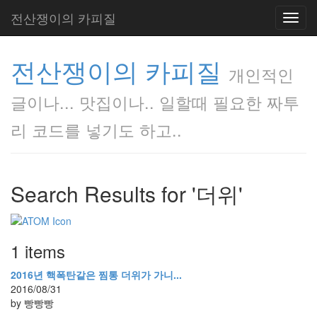
전산쟁이의 카피질
Toggl
navig
전산쟁이의 카피질
개인적인
글이나... 맛집이나.. 일할때 필요한 짜투
리 코드를 넣기도 하고..
Search Results for '더위'
1 items
2016년 핵폭탄같은 찜통 더위가 가니...
2016/08/31
by 빵빵빵