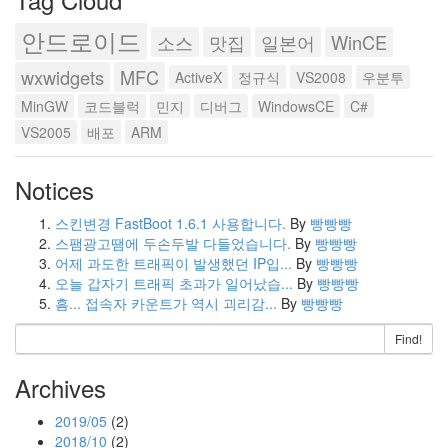
안드로이드
소스
맛집
일본어
WinCE
wxwidgets
MFC
ActiveX
정규식
VS2008
우분투
MinGW
코드블럭
민지
디버그
WindowsCE
C#
VS2005
배포
ARM
Notices
스킨변경 FastBoot 1.6.1 사용합니다.
By
빵빵빵
스팸광고땜에 두손두발 다들었습니다.
By
빵빵빵
어제 과도한 트래픽이 발생했던 IP입...
By
빵빵빵
오늘 갑자기 트래픽 초과가 일어났습...
By
빵빵빵
흠... 접속자 카운트가 역시 괴리감...
By
빵빵빵
Find!
Archives
2019/05
(2)
2018/10
(2)