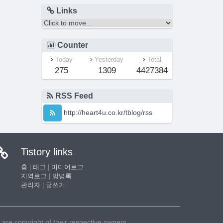
Links
Counter
Today
Yesterday
Total
275
1309
4427384
RSS Feed
http://heart4u.co.kr/tblog/rss
Tistory links
홈
|
태그
|
미디어로그
지역로그
|
방명록
관리자
|
글쓰기
e copyright of their respective owners.