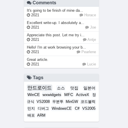
Comments
It's going to be finish of mine da...
2021
Horace
Excellent write-up. I absolutely a...
2021
Joe
Appreciate this post. Let me try i...
2021
Antje
Hello! I'm at work browsing your b...
2021
Pearlene
Great article.
2021
Lucie
Tags
안드로이드
소스
맛집
일본어
WinCE
wxwidgets
MFC
ActiveX
정
규식
VS2008
우분투
MinGW
코드블럭
민지
디버그
WindowsCE
C#
VS2005
배포
ARM