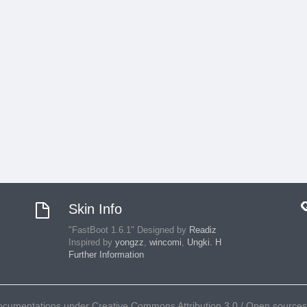
Skin Info
"FastBoot 1.6.1" Designed by
Readiz
Inspired by
yongzz
,
wincomi
,
Ungki. H
Further Information
umentations under Creative Commons Attribution 3.0 / Open sources ar