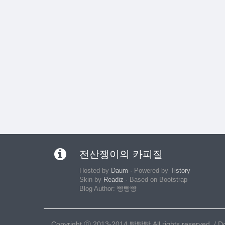
전산쟁이의 카피질
Hosted by
Daum
· Powered by
Tistory
Skin by
Readiz
· Based on Bootstrap
Blog Author: 빵빵빵
Copyright ⓒ 2013-2014 빵빵빵 All rights reserved. / Doc