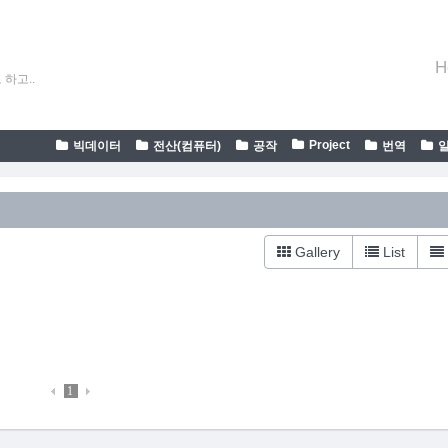
H
하고..
Project
빅데이터
전산(컴퓨터)
공작
번역
Gallery
List
1