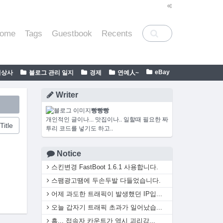
ome
Tags
Guestbook
Recents
eBay
일상사
블로그 관리 일지
경제
연예人~
Writer
빵빵빵
개인적인 글이나... 맛집이나.. 일할때 필요한 짜
Title
투리 코드를 넣기도 하고..
Notice
스킨변경 FastBoot 1.6.1 사용합니다.
스팸광고땜에 두손두발 다들었습니다.
어제 과도한 트래픽이 발생했던 IP입...
오늘 갑자기 트래픽 초과가 일어났습...
흠... 접속자 카운트가 역시 괴리감...