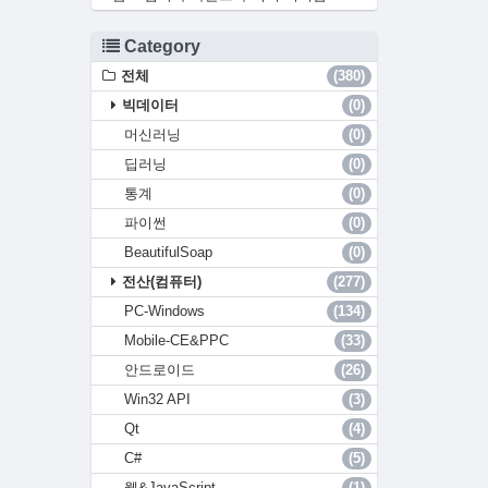
Category
전체
(380)
빅데이터
(0)
머신러닝
(0)
딥러닝
(0)
통계
(0)
파이썬
(0)
BeautifulSoap
(0)
전산(컴퓨터)
(277)
PC-Windows
(134)
Mobile-CE&PPC
(33)
안드로이드
(26)
Win32 API
(3)
Qt
(4)
C#
(5)
웹&JavaScript
(1)