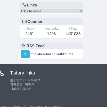
Links
Counter
Today
Yesterday
Total
2481
1498
4431088
RSS Feed
http://heart4u.co.kr/tblog/rss
Tistory links
홈
|
태그
|
미디어로그
지역로그
|
방명록
관리자
|
글쓰기
e copyright of their respective owners.