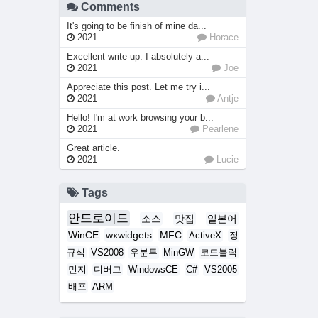
Comments
It's going to be finish of mine da...
2021
Horace
Excellent write-up. I absolutely a...
2021
Joe
Appreciate this post. Let me try i...
2021
Antje
Hello! I'm at work browsing your b...
2021
Pearlene
Great article.
2021
Lucie
Tags
안드로이드
소스
맛집
일본어
WinCE
wxwidgets
MFC
ActiveX
정
규식
VS2008
우분투
MinGW
코드블럭
민지
디버그
WindowsCE
C#
VS2005
배포
ARM