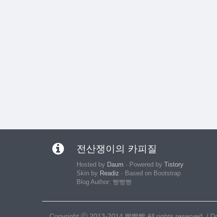
전산쟁이의 카피질
Hosted by
Daum
· Powered by
Tistory
Skin by
Readiz
· Based on Bootstrap
Blog Author: 빵빵빵
Copyright ⓒ 2013-2014 빵빵빵 All rights reserved. / Doc