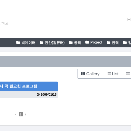
H
하고..
Project
빅데이터
전산(컴퓨터)
공작
번역
Gallery
List
시 꼭 필요한 프로그램
2009/01/15
1