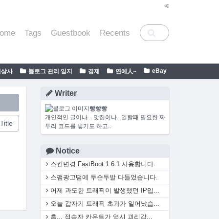
ome
Tags
Guestbook
Recents
eBay
일상사
블로그 관리 일지
경제
연예人~
Writer
빵빵빵
개인적인 글이나... 맛집이나.. 일할때 필요한 짜
Title
투리 코드를 넣기도 하고..
Notice
스킨변경 FastBoot 1.6.1 사용합니다.
스팸광고땜에 두손두발 다들었습니다.
어제 과도한 트래픽이 발생했던 IP입...
오늘 갑자기 트래픽 초과가 일어났습...
흠... 접속자 카운트가 역시 괴리감...