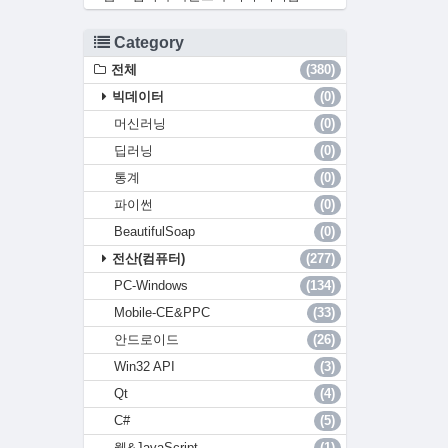
Category
전체
(380)
빅데이터
(0)
머신러닝
(0)
딥러닝
(0)
통계
(0)
파이썬
(0)
BeautifulSoap
(0)
전산(컴퓨터)
(277)
PC-Windows
(134)
Mobile-CE&PPC
(33)
안드로이드
(26)
Win32 API
(3)
Qt
(4)
C#
(5)
웹&JavaScript
(1)