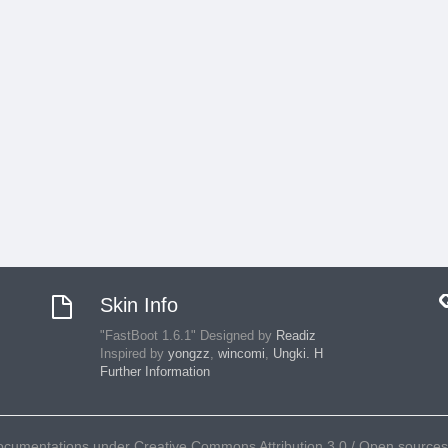
Skin Info
"FastBoot 1.6.1" Designed by
Readiz
Inspired by
yongzz
,
wincomi
,
Ungki. H
Further Information
umentations under Creative Commons Attribution 3.0 / Open sources ar