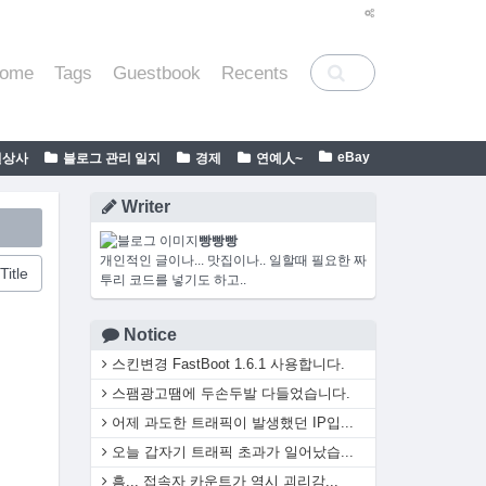
ome
Tags
Guestbook
Recents
eBay
일상사
블로그 관리 일지
경제
연예人~
Writer
빵빵빵
개인적인 글이나... 맛집이나.. 일할때 필요한 짜
Title
투리 코드를 넣기도 하고..
Notice
스킨변경 FastBoot 1.6.1 사용합니다.
스팸광고땜에 두손두발 다들었습니다.
어제 과도한 트래픽이 발생했던 IP입...
오늘 갑자기 트래픽 초과가 일어났습...
흠... 접속자 카운트가 역시 괴리감...