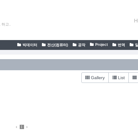
H
하고..
Project
빅데이터
전산(컴퓨터)
공작
번역
Gallery
List
1