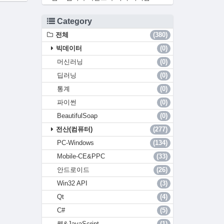
Category
전체
(380)
빅데이터
(0)
머신러닝
(0)
딥러닝
(0)
통계
(0)
파이썬
(0)
BeautifulSoap
(0)
전산(컴퓨터)
(277)
PC-Windows
(134)
Mobile-CE&PPC
(33)
안드로이드
(26)
Win32 API
(3)
Qt
(4)
C#
(5)
웹&JavaScript
(1)