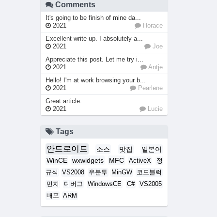
Comments
It's going to be finish of mine da...
2021
Horace
Excellent write-up. I absolutely a...
2021
Joe
Appreciate this post. Let me try i...
2021
Antje
Hello! I'm at work browsing your b...
2021
Pearlene
Great article.
2021
Lucie
Tags
안드로이드
소스
맛집
일본어
WinCE
wxwidgets
MFC
ActiveX
정
규식
VS2008
우분투
MinGW
코드블럭
민지
디버그
WindowsCE
C#
VS2005
배포
ARM