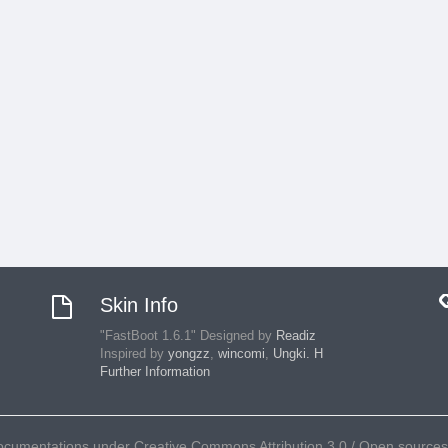
Skin Info
"FastBoot 1.6.1" Designed by
Readiz
Inspired by
yongzz
,
wincomi
,
Ungki. H
Further Information
umentations under Creative Commons Attribution 3.0 / Open sources ar