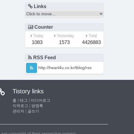
Links
Counter
Today
Yesterday
Total
1083
1573
4426883
RSS Feed
http://heart4u.co.kr/tblog/rss
Tistory links
홈
|
태그
|
미디어로그
지역로그
|
방명록
관리자
|
글쓰기
e copyright of their respective owners.