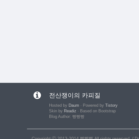
전산쟁이의 카피질
Hosted by
Daum
· Powered by
Tistory
Skin by
Readiz
· Based on Bootstrap
Blog Author: 빵빵빵
Copyright ⓒ 2013-2014 빵빵빵 All rights reserved. / Doc