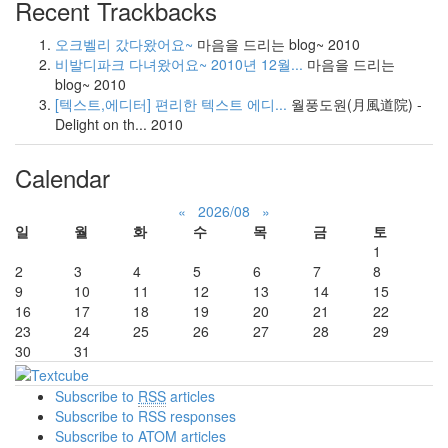
Recent Trackbacks
오크벨리 갔다왔어요~
마음을 드리는 blog~
2010
비발디파크 다녀왔어요~ 2010년 12월...
마음을 드리는
blog~
2010
[텍스트,에디터] 편리한 텍스트 에디...
월풍도원(月風道院) -
Delight on th...
2010
Calendar
«
2026/08
»
일
월
화
수
목
금
토
1
2
3
4
5
6
7
8
9
10
11
12
13
14
15
16
17
18
19
20
21
22
23
24
25
26
27
28
29
30
31
Subscribe to
RSS
articles
Subscribe to RSS responses
Subscribe to ATOM articles