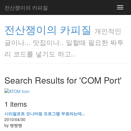
전산쟁이의 카피질
Toggl
navig
전산쟁이의 카피질
개인적인
글이나... 맛집이나.. 일할때 필요한 짜투
리 코드를 넣기도 하고..
Search Results for 'COM Port'
1 items
시리얼포트 모니터링 프로그램 무료라는데...
2010/04/30
by 빵빵빵