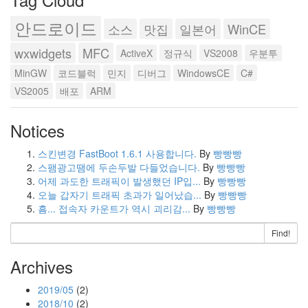
안드로이드
소스
맛집
일본어
WinCE
wxwidgets
MFC
ActiveX
정규식
VS2008
우분투
MinGW
코드블럭
민지
디버그
WindowsCE
C#
VS2005
배포
ARM
Notices
스킨변경 FastBoot 1.6.1 사용합니다.
By
빵빵빵
스팸광고땜에 두손두발 다들었습니다.
By
빵빵빵
어제 과도한 트래픽이 발생했던 IP입...
By
빵빵빵
오늘 갑자기 트래픽 초과가 일어났습...
By
빵빵빵
흠... 접속자 카운트가 역시 괴리감...
By
빵빵빵
Find!
Archives
2019/05
(2)
2018/10
(2)