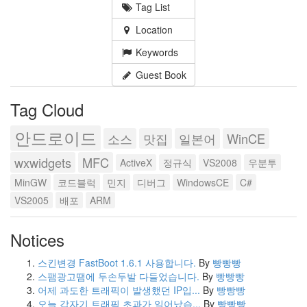
Tag List
Location
Keywords
Guest Book
Tag Cloud
안드로이드
소스
맛집
일본어
WinCE
wxwidgets
MFC
ActiveX
정규식
VS2008
우분투
MinGW
코드블럭
민지
디버그
WindowsCE
C#
VS2005
배포
ARM
Notices
스킨변경 FastBoot 1.6.1 사용합니다.
By
빵빵빵
스팸광고땜에 두손두발 다들었습니다.
By
빵빵빵
어제 과도한 트래픽이 발생했던 IP입...
By
빵빵빵
오늘 갑자기 트래픽 초과가 일어났습...
By
빵빵빵