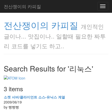
전산쟁이의 카피질
Toggl
navig
전산쟁이의 카피질
개인적인
글이나... 맛집이나.. 일할때 필요한 짜투
리 코드를 넣기도 하고..
Search Results for '리눅스'
3 items
소켓 서버/클라이언트 소스-유닉스 계열
2009/06/19
by 빵빵빵