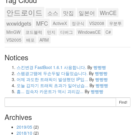
안드로이드
소스
맛집
일본어
WinCE
wxwidgets
MFC
ActiveX
정규식
VS2008
우분투
MinGW
코드블럭
민지
디버그
WindowsCE
C#
VS2005
배포
ARM
Notices
스킨변경 FastBoot 1.6.1 사용합니다.
By
빵빵빵
스팸광고땜에 두손두발 다들었습니다.
By
빵빵빵
어제 과도한 트래픽이 발생했던 IP입...
By
빵빵빵
오늘 갑자기 트래픽 초과가 일어났습...
By
빵빵빵
흠... 접속자 카운트가 역시 괴리감...
By
빵빵빵
Find!
Archives
2019/05
(2)
2018/10
(2)