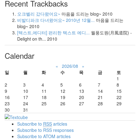
Recent Trackbacks
오크벨리 갔다왔어요~
마음을 드리는 blog~
2010
비발디파크 다녀왔어요~ 2010년 12월...
마음을 드리는
blog~
2010
[텍스트,에디터] 편리한 텍스트 에디...
월풍도원(月風道院) -
Delight on th...
2010
Calendar
«
2026/08
»
일
월
화
수
목
금
토
1
2
3
4
5
6
7
8
9
10
11
12
13
14
15
16
17
18
19
20
21
22
23
24
25
26
27
28
29
30
31
Subscribe to
RSS
articles
Subscribe to RSS responses
Subscribe to ATOM articles