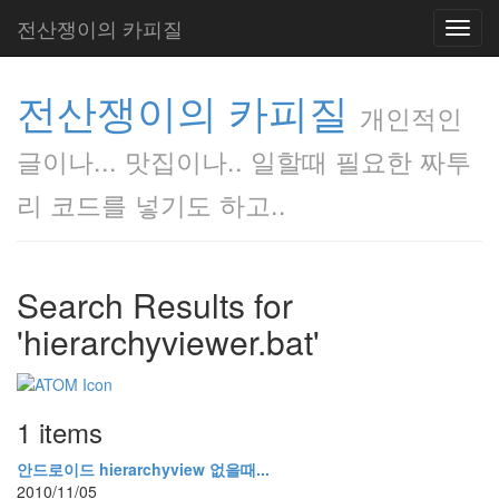
전산쟁이의 카피질
Toggl
navig
전산쟁이의 카피질
개인적인
글이나... 맛집이나.. 일할때 필요한 짜투
리 코드를 넣기도 하고..
Search Results for
'hierarchyviewer.bat'
1 items
안드로이드 hierarchyview 없을때...
2010/11/05