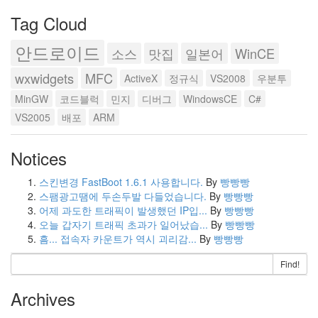
Tag Cloud
안드로이드
소스
맛집
일본어
WinCE
wxwidgets
MFC
ActiveX
정규식
VS2008
우분투
MinGW
코드블럭
민지
디버그
WindowsCE
C#
VS2005
배포
ARM
Notices
스킨변경 FastBoot 1.6.1 사용합니다.
By
빵빵빵
스팸광고땜에 두손두발 다들었습니다.
By
빵빵빵
어제 과도한 트래픽이 발생했던 IP입...
By
빵빵빵
오늘 갑자기 트래픽 초과가 일어났습...
By
빵빵빵
흠... 접속자 카운트가 역시 괴리감...
By
빵빵빵
Find!
Archives