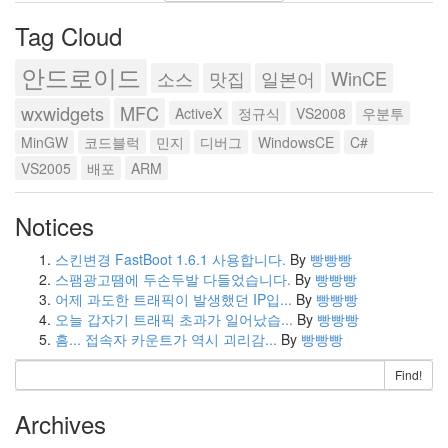
Tag Cloud
안드로이드
소스
맛집
일본어
WinCE
wxwidgets
MFC
ActiveX
정규식
VS2008
우분투
MinGW
코드블럭
민지
디버그
WindowsCE
C#
VS2005
배포
ARM
Notices
스킨변경 FastBoot 1.6.1 사용합니다.
By
빵빵빵
스팸광고땜에 두손두발 다들었습니다.
By
빵빵빵
어제 과도한 트래픽이 발생했던 IP입...
By
빵빵빵
오늘 갑자기 트래픽 초과가 일어났습...
By
빵빵빵
흠... 접속자 카운트가 역시 괴리감...
By
빵빵빵
Find!
Archives