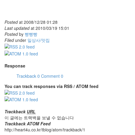
Posted
at
2008/12/28 01:28
Last updated
at
2010/03/19 15:01
Posted
by
빵빵빵
Filed
under
일상사/맛집
Response
Trackback
0
Comment
0
You can track responses via RSS / ATOM feed
Trackback
URL
이 글에는 트랙백을 보낼 수 없습니다
Trackback ATOM Feed
http://heart4u.co.kr/tblog/atom/trackback/1