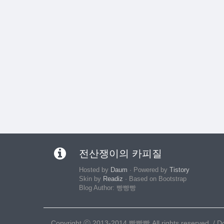
전산쟁이의 카피질
Hosted by
Daum
· Powered by
Tistory
Skin by
Readiz
· Based on Bootstrap
Blog Author: 빵빵빵
Copyright ⓒ 2013-2014 빵빵빵 All rights reserved. / Doc