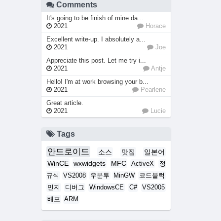
Comments
It's going to be finish of mine da...
2021
Horace
Excellent write-up. I absolutely a...
2021
Joe
Appreciate this post. Let me try i...
2021
Antje
Hello! I'm at work browsing your b...
2021
Pearlene
Great article.
2021
Lucie
Tags
안드로이드
소스
맛집
일본어
WinCE
wxwidgets
MFC
ActiveX
정
규식
VS2008
우분투
MinGW
코드블럭
민지
디버그
WindowsCE
C#
VS2005
배포
ARM