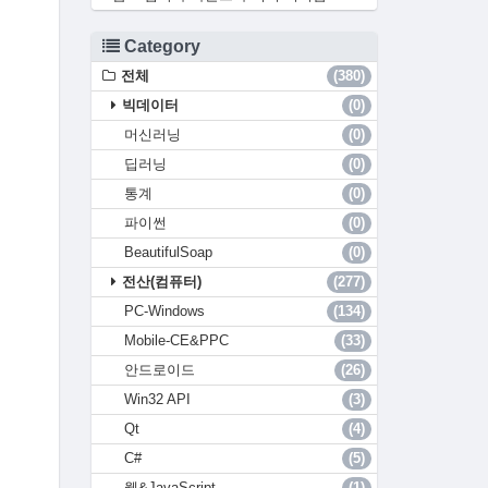
Category
전체
(380)
빅데이터
(0)
머신러닝
(0)
딥러닝
(0)
통계
(0)
파이썬
(0)
BeautifulSoap
(0)
전산(컴퓨터)
(277)
PC-Windows
(134)
Mobile-CE&PPC
(33)
안드로이드
(26)
Win32 API
(3)
Qt
(4)
C#
(5)
웹&JavaScript
(1)