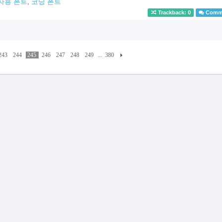
자용 폰트
,
코딩 폰트
Trackback: 0
Comme
243
244
245
246
247
248
249
...
380