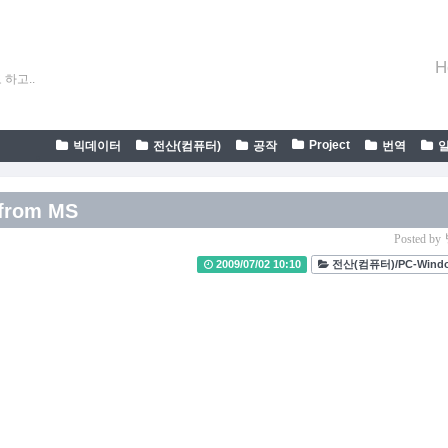
H
하고..
Project
빅데이터
전산(컴퓨터)
공작
번역
from MS
Posted by
2009/07/02 10:10
전산(컴퓨터)/PC-Wind