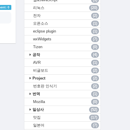
리눅스
(20)
nt: 0
전자
(2)
오픈소스
(1)
eclipse plugin
(1)
wxWidgets
(7)
Tizen
(0)
공작
(4)
AVR
(1)
비글보드
(2)
Project
(2)
번호판 인식기
(2)
번역
(1)
Mozilla
(0)
일상사
(52)
맛집
(17)
일본어
(7)