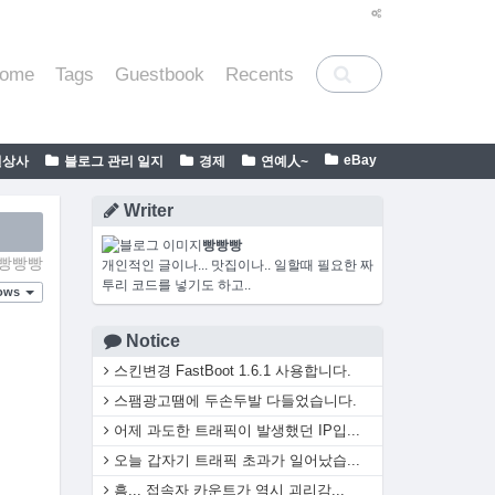
ome
Tags
Guestbook
Recents
eBay
일상사
블로그 관리 일지
경제
연예人~
Writer
빵빵빵
빵빵빵
개인적인 글이나... 맛집이나.. 일할때 필요한 짜
투리 코드를 넣기도 하고..
ows
Notice
스킨변경 FastBoot 1.6.1 사용합니다.
스팸광고땜에 두손두발 다들었습니다.
어제 과도한 트래픽이 발생했던 IP입...
오늘 갑자기 트래픽 초과가 일어났습...
흠... 접속자 카운트가 역시 괴리감...