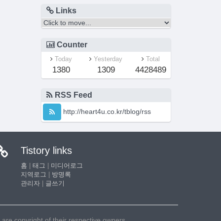
Links
Counter
Today
Yesterday
Total
1380
1309
4428489
RSS Feed
http://heart4u.co.kr/tblog/rss
Tistory links
홈
|
태그
|
미디어로그
지역로그
|
방명록
관리자
|
글쓰기
e copyright of their respective owners.