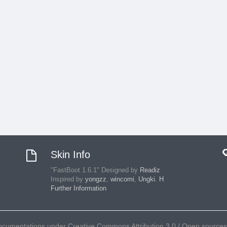
Skin Info
"FastBoot 1.6.1" Designed by
Readiz
Inspired by
yongzz
,
wincomi
,
Ungki. H
Further Information
umentations under Creative Commons Attribution 3.0 / Open sources ar