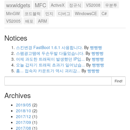
wxwidgets
MFC
ActiveX
정규식
VS2008
우분투
MinGW
코드블럭
민지
디버그
WindowsCE
C#
VS2005
배포
ARM
Notices
스킨변경 FastBoot 1.6.1 사용합니다.
By
빵빵빵
스팸광고땜에 두손두발 다들었습니다.
By
빵빵빵
어제 과도한 트래픽이 발생했던 IP입...
By
빵빵빵
오늘 갑자기 트래픽 초과가 일어났습...
By
빵빵빵
흠... 접속자 카운트가 역시 괴리감...
By
빵빵빵
Find!
Archives
2019/05
(2)
2018/10
(2)
2017/12
(1)
2017/09
(1)
2017/08
(1)