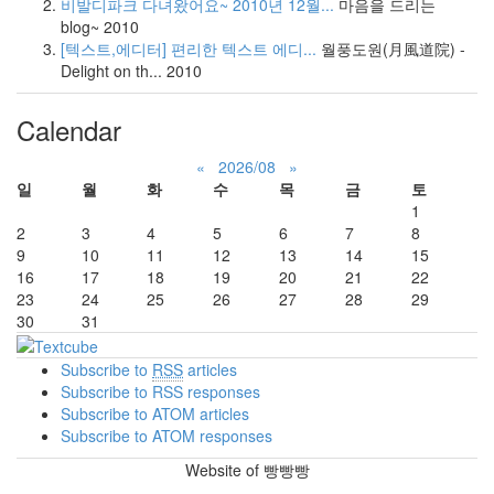
비발디파크 다녀왔어요~ 2010년 12월...
마음을 드리는
blog~
2010
[텍스트,에디터] 편리한 텍스트 에디...
월풍도원(月風道院) -
Delight on th...
2010
Calendar
«
2026/08
»
일
월
화
수
목
금
토
1
2
3
4
5
6
7
8
9
10
11
12
13
14
15
16
17
18
19
20
21
22
23
24
25
26
27
28
29
30
31
Subscribe to
RSS
articles
Subscribe to RSS responses
Subscribe to ATOM articles
Subscribe to ATOM responses
Website of 빵빵빵