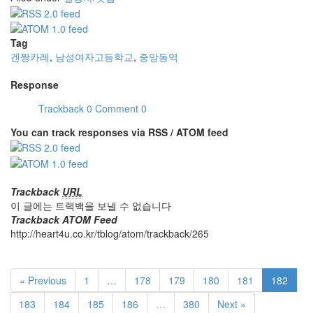
Tag
겐짱카레
,
남성여자고등학교
,
중앙동역
Response
Trackback
0
Comment
0
You can track responses via RSS / ATOM feed
Trackback
URL
이 글에는 트랙백을 보낼 수 없습니다
Trackback ATOM Feed
http://heart4u.co.kr/tblog/atom/trackback/265
« Previous
1
…
178
179
180
181
182
183
184
185
186
…
380
Next »