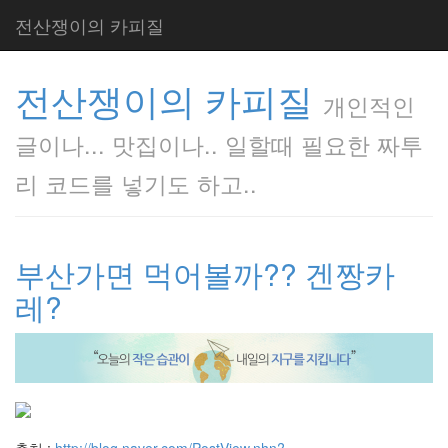
전산쟁이의 카피질
전산쟁이의 카피질
개인적인
글이나... 맛집이나.. 일할때 필요한 짜투
리 코드를 넣기도 하고..
부산가면 먹어볼까?? 겐짱카
레?