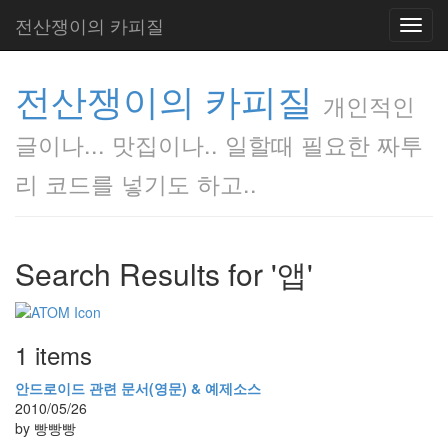
전산쟁이의 카피질
Toggl
navig
전산쟁이의 카피질
개인적인
글이나... 맛집이나.. 일할때 필요한 짜투
리 코드를 넣기도 하고..
Search Results for '앱'
1 items
안드로이드 관련 문서(영문) & 예제소스
2010/05/26
by 빵빵빵