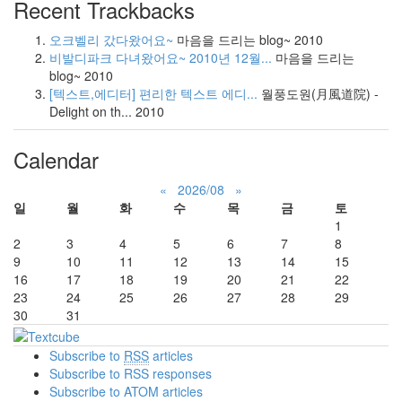
Recent Trackbacks
오크벨리 갔다왔어요~
마음을 드리는 blog~
2010
비발디파크 다녀왔어요~ 2010년 12월...
마음을 드리는
blog~
2010
[텍스트,에디터] 편리한 텍스트 에디...
월풍도원(月風道院) -
Delight on th...
2010
Calendar
«
2026/08
»
일
월
화
수
목
금
토
1
2
3
4
5
6
7
8
9
10
11
12
13
14
15
16
17
18
19
20
21
22
23
24
25
26
27
28
29
30
31
Subscribe to
RSS
articles
Subscribe to RSS responses
Subscribe to ATOM articles