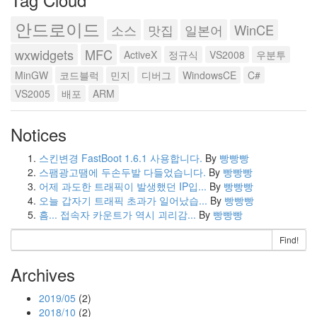
안드로이드
소스
맛집
일본어
WinCE
wxwidgets
MFC
ActiveX
정규식
VS2008
우분투
MinGW
코드블럭
민지
디버그
WindowsCE
C#
VS2005
배포
ARM
Notices
스킨변경 FastBoot 1.6.1 사용합니다.
By
빵빵빵
스팸광고땜에 두손두발 다들었습니다.
By
빵빵빵
어제 과도한 트래픽이 발생했던 IP입...
By
빵빵빵
오늘 갑자기 트래픽 초과가 일어났습...
By
빵빵빵
흠... 접속자 카운트가 역시 괴리감...
By
빵빵빵
Find!
Archives
2019/05
(2)
2018/10
(2)