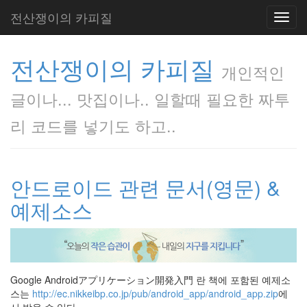
전산쟁이의 카피질
Toggl
navig
전산쟁이의 카피질
개인적인
글이나... 맛집이나.. 일할때 필요한 짜투
리 코드를 넣기도 하고..
안드로이드 관련 문서(영문) &
예제소스
Google Androidアプリケーション開発入門 란 책에 포함된 예제소
스는
http://ec.nikkeibp.co.jp/pub/android_app/android_app.zip
에