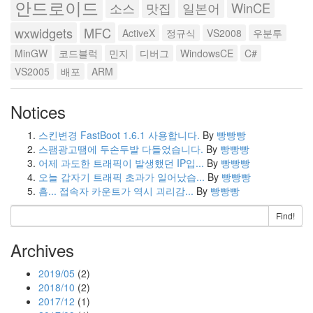
안드로이드
소스
맛집
일본어
WinCE
wxwidgets
MFC
ActiveX
정규식
VS2008
우분투
MinGW
코드블럭
민지
디버그
WindowsCE
C#
VS2005
배포
ARM
Notices
스킨변경 FastBoot 1.6.1 사용합니다.
By
빵빵빵
스팸광고땜에 두손두발 다들었습니다.
By
빵빵빵
어제 과도한 트래픽이 발생했던 IP입...
By
빵빵빵
오늘 갑자기 트래픽 초과가 일어났습...
By
빵빵빵
흠... 접속자 카운트가 역시 괴리감...
By
빵빵빵
Find!
Archives
2019/05
(2)
2018/10
(2)
2017/12
(1)