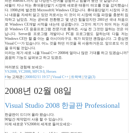
하는 Hitechi-C까지 참 다양한 C언어를 경험하고 힘들어 했던 것 같습니다.
세월이 지나 저는 휴대용단말기 시장에 새로운 태풍이 떠오를 것을 감지했습니
다. 1998년에 발견한 Microsoft의 Windows CE입니다. 휴대용단말기 시장의 구조
나 내용을 자세히 알고 있던 저로서는 이 것이 이 시장에 미칠 파장을 충분히 짐
작하고 남았죠. 저는 곧바로 전환했고 몇 년간 힘들었지만 2001년 국내 처음으
로 Windows CE개발 서적을 내는데 성공합니다. 그것이 계기가 되어 저는 지금
은 Windows CE 응용프로그램 전문가로 통하죠. 사실 전 그것만 잘하는 것은 아
닙니다. Server용 프로그램 개발이나 PC용 프로그램도 잘하는데 다들 저는
Windows CE만 할 줄 아는 줄 아시더라구요. 뭐가 되었던 괜찮습니다. 그 중심엔
Visual C++가 있습니다. 어느 것을 하던 이것을 꼭 사용하거든요. 앞으로도 이 것
을 유지될 것입니다.
이러는 제가 새로 나올 Visual C++ 2008에 얼마나 많은 기대를 하고 있겠습니까?
꼼꼼히 기능도 살펴보고 하고 있겠죠.
여러분도 경험해 보세요~
VS2008
,
VC2008
,
MFC9.0
,
Heroes
#
by
고재관
|
2008/02/11 19:57
|
Visual C++
|
트랙백
|
덧글(
3
)
2008년 02월 08일
Visual Studio 2008 한글판 Professional
한글판이 드디어 올라 왔습니다.
90일간 제약없이 사용 할 수 있습니다.
이제 새로운 VS2008의 세계로 들어오세요~