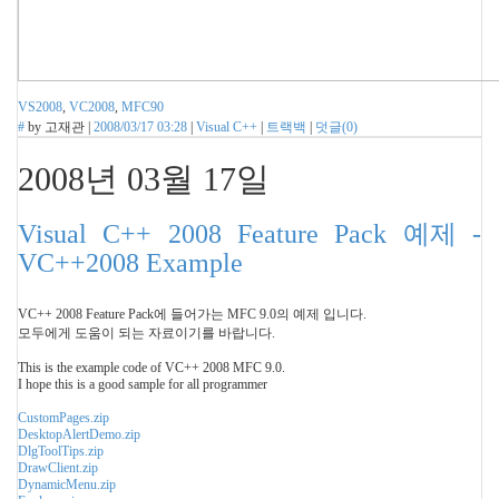
VS2008
,
VC2008
,
MFC90
#
by
고재관
|
2008/03/17 03:28
|
Visual C++
|
트랙백
|
덧글(
0
)
2008년 03월 17일
Visual C++ 2008 Feature Pack 예제 -
VC++2008 Example
VC++ 2008 Feature Pack에 들어가는 MFC 9.0의 예제 입니다.
모두에게 도움이 되는 자료이기를 바랍니다.
This is the example code of VC++ 2008 MFC 9.0.
I hope this is a good sample for all programmer
CustomPages.zip
DesktopAlertDemo.zip
DlgToolTips.zip
DrawClient.zip
DynamicMenu.zip