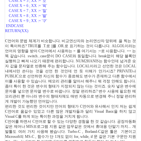
CASE X = 5 ; XX := '오'
CASE X = 6 ; XX := '육'
CASE X = 7 ; XX := '칠'
CASE X = 8 ; XX := '팔'
CASE X = 9 ; XX := '구'
ENDCASE
RETURN(XX)
C언어와 문법 체계가 비슷합니다. 비교연산자와 논리연산자 앞뒤에 .을 찍는 것
이 특이하죠? TRUE를 .T.로 ||를 .OR.로 표기하는 것이 다릅니다. ALGOL이라는
언어의 영향을 받아 C언어에서 사용하는 = 를 여기서는 :=로 사용합니다. == 는
똑 같습니다. switch...case문이 DO CASE와 동일합니다. break없이 해당 블록만
실행하고 빠져 나오기 때문에 편리합니다. NUM2HANIS는 함수인데 넘겨준 숫
자 값을 문자열로 반환해 주는 함수입니다. LOCAL이라고 선언한 것은 LOCAL
내에서만 쓴다는 것을 선언 한 것인데 언 듯 이해가 안가시죠? PRIVATE나
PUBLIC으로 선언하면 자신의 함수가 종료해도 변수가 존재하고 다른 함수에서
이를 사용할 수 있습니다. 메모리 관리를 알아서 해주니 뭐 걱정 안해도 됩니다.
좀더 특이 한 것은 변수의 형태가 지정되지 않는 다는 것이죠. 숫자 넣은 변수에
문자를 넣으면 문자열 변수로 바뀝니다. 정말 편리하죠? 변수 사용에 필요한 메
모리관리 뿐 아니라 변수의 형태자체도 매번 자동으로 변경해 주니 정말 편리하
게 개발이 가능했던 언어입니다.
편리한 것도 편리한 것이지만 언어의 형태가 C언어와 유사해서 인지 저는 쉽게
C언어로 옮길수 있었고 다른 많은 개발자들과 달리 Visual Basic을 하지 않고
Visual C를 하게 되는 특이한 과정을 거치게 됩니다.
C언어를 하면서 C언어로 할 수 있는 다양한 경험을 한 것 같습니다. 공장자동화
같은 제어나 MIS프로그램 지원 같은 업무같은 것에서 휴대용 단말기 까지... 개
발툴도 여러 가지 사용해 봤습니다. Turbo-C , Borland-C같은 툴은 기본이고
Microsoft의 MS-C , 함수가 단 1개도 없이 for, while, if 문 같은 기본 구문만 지원