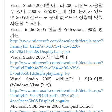
Visual Studio 2008뿐 아니라 2005버전도 사용할
수 있다. 2008로 작업하는데 전혀 문제가 없으
며 2005버전으로도 문제 없으므로 상황에 맞춰
사용할 수 있다.
Visual Studio 2005 한글판 Professional 90일 평
가판
http://www.microsoft.com/downloads/details.aspx?
FamilyID=b2c27a7f-d875-47d5-b226-
e2578a116e12&DisplayLang=ko
Visual Studio 2005 서비스팩 1
http://www.microsoft.com/downloads/details.aspx?
FamilyID=bb4a75ab-e2d4-4c96-b39d-
37baf6b5b1dc&DisplayLang=ko
Visual Studio 2005 서비스팩 1 업데이트
(Windows Vista 전용)
http://www.microsoft.com/downloads/details.aspx?
FamilyID=90e2942d-3ad1-4873-a2ee-
4acc0aace5b6&DisplayLang=ko
Microsoft SQL Server 2005 Compact Edition
http://www.microsoft.com/downloads/details.aspx?