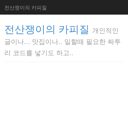
전산쟁이의 카피질
전산쟁이의 카피질
개인적인
글이나... 맛집이나.. 일할때 필요한 짜투
리 코드를 넣기도 하고..