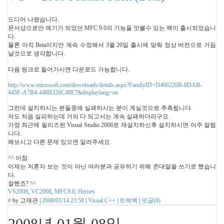
드디어 나왔습니다.
문서상으로만 예기가 되었던 MFC 9.0의 기능을 맛볼수 있는 팩이 출시되었습니
다.
물론 아직 Beta이지만 계속 수정해서 3월 20일 출시에 맞춰 정상 버전으로 거듭
날것으로 생각합니다.
다음 링크로 들어가시면 다운로드 가능합니다.
http://www.microsoft.com/downloads/details.aspx?FamilyID=D466226B-8DAB-
445F-A7B4-448B326C48E7&displaylang=en
그런데 설치하시는 분들중에 실패하시는 분이 계실것으로 추측됩니다.
저도 처음 실피하는데 거의 다 되고서는 계속 실패하더라구요.
가장 최근에 릴리즈된 Visual Studio 2008로 재설치하신후 설치하시면 아주 잘됩
니다.
해보시고 다른 문제 있으면 알려주세요.
^^ 아참.
이제는 저혼자 보는 것이 아닌 여러분과 공유하기 위해 존대말을 쓰기로 했습니
다.
잘했죠? ^^
VS2008
,
VC2008
,
MFC9.0
,
Heroes
#
by
고재관
|
2008/01/14 23:58
|
Visual C++
|
트랙백
|
덧글(
0
)
2008년 01월 08일