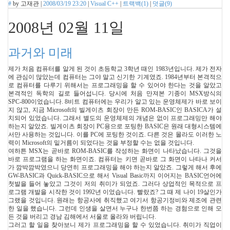
#
by
고재관
|
2008/03/19 23:20
|
Visual C++
|
트랙백(
1
)
|
덧글(
9
)
2008년 02월 11일
과거와 미래
제가 처음 컴퓨터를 알게 된 것이 초등학교 3학년 때인 1983년입니다. 제가 전자
에 관심이 많았는데 컴퓨터는 그야 말고 신기한 기계였죠. 1984년부터 본격적으
로 컴퓨터를 다루기 위해서는 프로그래밍을 할 수 있어야 한다는 것을 알았고
본격적인 독학의 길로 들어섭니다. 당시에 처음 만져본 기종이 MSX방식의
SPC-800이었습니다. 8비트 컴퓨터에는 우리가 알고 있는 운영체제가 바로 보이
지 않고, 지금 Microsoft의 빌게이츠 회장이 만든 ROM-BASIC인 BASICA가 설
치되어 있었습니다. 그래서 별도의 운영체제의 개념은 없이 프로그래밍만 해야
하는지 알았죠. 빌게이츠 회장이 PC용으로 포팅한 BASIC은 원래 대형시스템에
서만 사용하는 것입니다. 이를 PC에 포팅한 것이죠. 다른 것은 몰라도 이러한 노
력이 Microsoft의 밑거름이 되었다는 것을 부정할 수는 없을 것입니다.
여하튼 MSX는 곧바로 ROM-BASIC를 작성하는 화면이 나타났습니다. 그것을
바로 프로그램을 하는 화면이죠. 컴퓨터는 키면 곧바로 그 화면이 나타나 커서
가 깜박깜박였으니 당연히 프로그래밍을 해야 하는지 알았죠. 그렇게 해서 후에
GW-BASIC과 Quick-BASIC으로 해서 Visual Basic까지 이어지는 BASIC언어에
첫발을 들어 놓았고 그것이 저의 취미가 되었죠. 그러다 상업적인 목적으로 프
로그램 개발을 시작한 것이 1992년 이었습니다. 빨랐죠? 그 때 제 나이 19살인가
그랬을 것입니다. 원래는 항공사에 취직했고 여기서 항공기정비와 제조에 관련
한 일을 했습니다. 그런데 인생을 살면서 누구나 한번쯤 하는 경험으로 인해 모
든 것을 버리고 경남 김해에서 서울로 올라와 버립니다.
그러고 할 일을 찾아보니 제가 프로그래밍을 할 수 있었습니다. 취미가 직업이