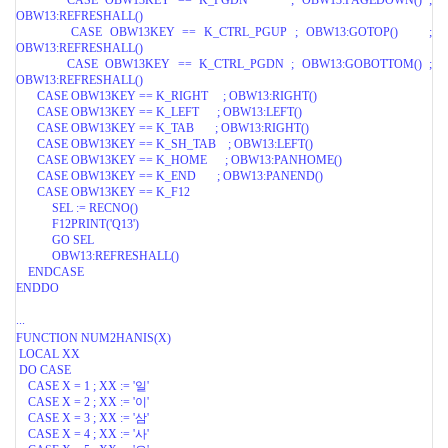
CASE OBW13KEY == K_PGDN ; OBW13:PAGEDOWN() ;
OBW13:REFRESHALL()
CASE OBW13KEY == K_CTRL_PGUP ; OBW13:GOTOP() ;
OBW13:REFRESHALL()
CASE OBW13KEY == K_CTRL_PGDN ; OBW13:GOBOTTOM() ;
OBW13:REFRESHALL()
CASE OBW13KEY == K_RIGHT ; OBW13:RIGHT()
CASE OBW13KEY == K_LEFT ; OBW13:LEFT()
CASE OBW13KEY == K_TAB ; OBW13:RIGHT()
CASE OBW13KEY == K_SH_TAB ; OBW13:LEFT()
CASE OBW13KEY == K_HOME ; OBW13:PANHOME()
CASE OBW13KEY == K_END ; OBW13:PANEND()
CASE OBW13KEY == K_F12
SEL := RECNO()
F12PRINT('Q13')
GO SEL
OBW13:REFRESHALL()
ENDCASE
ENDDO
...
FUNCTION NUM2HANIS(X)
LOCAL XX
DO CASE
CASE X = 1 ; XX := '일'
CASE X = 2 ; XX := '이'
CASE X = 3 ; XX := '삼'
CASE X = 4 ; XX := '사'