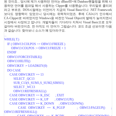
된 것이죠... 당시에 제가 사용하던 언어는 dBaseIII+에 Database핸들링을 위해 사
용하던 언어를 컴파일 해서 사용하는 Clipper를 사용했습니다. 우리말로 클리퍼
라고 부르죠. DOS시절에는 이언어가 지금의 Visual Basic이나 .NET Framework
보다도 영향력이 있었으니 당시에는 위력적이었죠. 후에 CAI사가 인수해서
CA-Clipper로 바뀌었지만 Windows용 버전인 Visual Object의 발매가 늦어지면서
시장에서 사장되고 맙니다. 개발자들이 기다리다 지쳐서 Visual Basic으로 모두
갈아타 버린것이죠. 전 아직도 이 언어가 그립습니다. 코드 조금 선보이면 다음
과 같습니다. 찾아보니 소스가 꽤 있더라구요.
...
WHILE(.T.)
IF ( OBW13:COLPOS <= OBW13:FREEZE )
OBW13:COLPOS := OBW13:FREEZE + 1
ENDIF
OBW13:FORCESTABLE()
OBW13:HILITE()
OBW13KEY := LOADKEY(0)
DO CASE
CASE OBW13KEY == 13
SELECT _QC13
SUB_C13(S_SUM1,S_SUM2,SIMSI1)
SELECT _WC13
OBW13:REFRESHALL()
CASE OBW13KEY == K_ESC ; EXIT
CASE OBW13KEY == K_UP ; OBW13:UP()
CASE OBW13KEY == K_DOWN ; OBW13:DOWN()
CASE OBW13KEY == K_PGUP ; OBW13:PAGEUP() ;
OBW13:REFRESHALL()