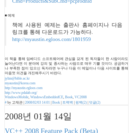
Cmd=Products&SubCmd=pcprodnld
■ 예제
책에 사용된 예제는 출판사 홈페이지나 다음
링크를 통해 다운로드가 가능하다.
http://myaustin.egloos.com/1801959
이 책을 통해 임베디드 소프트웨어에 관심을 갖게 된 독자들이 한 사람이라도
늘어난다면 이 분야에 강의 및 종사하는 사람으로 매우 기쁠 것이다. 궁금하거
나 부족한 점이 있으신 독자라면 누구나 다음 이 메일이나 다음 사이트를 통해
마음껏 의견을 개진해주시기 바란다.
jylim@bible.ac.kr
myaustin@korea.com
http://myaustin.egloos.com
http://www.pdalab.org/
WindowsMobile
,
WindowsEmbeddedCE
,
Book
,
VC2008
#
by
고재관
|
2008/02/03 14:01
|
Book
|
트랙백
|
핑백(
2
)
|
덧글(
2
)
2008년 01월 14일
VC++ 2008 Feature Pack (Beta)