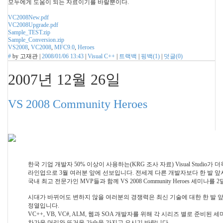
모두에게 도움이 되는 자료이기를 바랄뿐이다.
VC2008New.pdf
VC2008Upgrade.pdf
Sample_TEST.zip
Sample_Conversion.zip
VS2008
,
VC2008
,
MFC9.0
,
Heroes
#
by
고재관
|
2008/01/06 13:43
|
Visual C++
|
트랙백
|
핑백(
1
)
|
덧글(
0
)
2007년 12월 26일
VS 2008 Community Heroes
한국 기업 개발자 50% 이상이 사용하는(KRG 조사 자료) Visual Studio가
라인업으로 3월 여러분 앞에 선보입니다. 전세계 다른 개발자보다 한 발 앞
국내 최고 전문가인 MVP들과 함께 VS 2008 Community Heroes 세미나를
시대가 바뀌어도 변하지 않을 여러분의 경쟁력은 최신 기술에 대한 한 발 
정열입니다.
VC++, VB, VC#, ALM, 웹과 SOA 개발자를 위해 각 시리즈 별로 준비
차가운 머리와 뜨거운 가슴을 가지고 오시기 바랍니다.