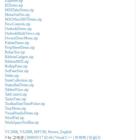
Explorer.zip
IEDemo.zip
MDITabsDemo.zip
MenuSubSet.zip
MSOffice2007Demo.zip
NewControls.zip
OutlookDemo.zip
OutlookMultiViews.zip
OwnerDrawMenu.zip
PaletteDemo.zip
PropSheetDemo.zip
RebarTest.zip
RibbonGadgets.zip
RibbonMDI.zip
RollupPane.zip
SetPaneSize.zip
Slider.zip
StateCollection.zip
StatusBarDemo.zip
TabbedView.zip
TabControl.zip
TasksPane.zip
ToolbarDateTimePicker.zip
TrayMenu.zip
VisualStudioDemo.zip
WordPad.zip
WorkSpaceToolBar.zip
VC2008
,
VS2008
,
MFC90
,
Heroes
,
English
#
by
고재관
|
2008/03/17 02:44
|
Visual C++
|
트랙백
|
덧글(
3
)