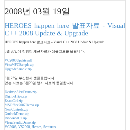
2008년 03월 19일
HEROES happen here 발표자료 - Visual
C++ 2008 Update & Upgrade
HEROES happen here 발표자료 - Visual C++ 2008 Update & Upgrade
3월 20일에 진행한 세션자료와 샘플코드를 올립니다.
VC2008Update.pdf
VistaMFCSample.zip
UpgradeSample.zip
3월 25일 부산행사 샘플올립니다.
없는 자료는 3월20일 행사 자료와 동일합니다.
DesktopAlertDemo.zip
DlgToolTips.zip
ExamCtrl.zip
MSOffice2007Demo.zip
NewControls.zip
OutlookDemo.zip
RibbonMDI.zip
VisualStudioDemo.zip
VC2008
,
VS2008
,
Heroes
,
Seminars