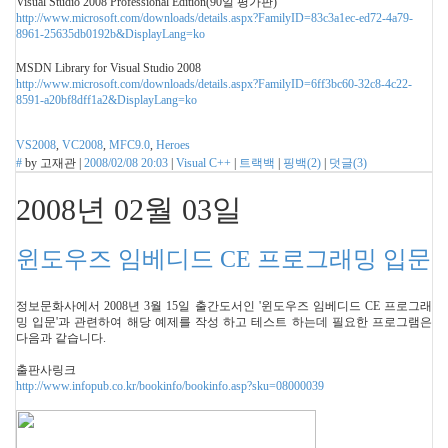
Visual Studio 2008 Professional Edition(90일 평가판)
http://www.microsoft.com/downloads/details.aspx?FamilyID=83c3a1ec-ed72-4a79-
8961-25635db0192b&DisplayLang=ko
MSDN Library for Visual Studio 2008
http://www.microsoft.com/downloads/details.aspx?FamilyID=6ff3bc60-32c8-4c22-
8591-a20bf8dff1a2&DisplayLang=ko
VS2008
,
VC2008
,
MFC9.0
,
Heroes
#
by
고재관
|
2008/02/08 20:03
|
Visual C++
|
트랙백
|
핑백(
2
)
|
덧글(
3
)
2008년 02월 03일
윈도우즈 임베디드 CE 프로그래밍 입문
정보문화사에서 2008년 3월 15일 출간도서인 '윈도우즈 임베디드 CE 프로그래
밍 입문'과 관련하여 해당 예제를 작성 하고 테스트 하는데 필요한 프로그램은
다음과 같습니다.
출판사링크
http://www.infopub.co.kr/bookinfo/bookinfo.asp?sku=08000039