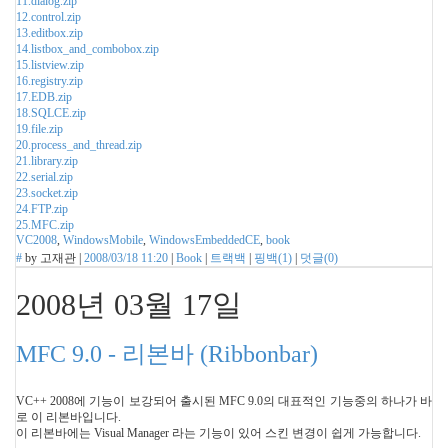
11.dialog.zip
12.control.zip
13.editbox.zip
14.listbox_and_combobox.zip
15.listview.zip
16.registry.zip
17.EDB.zip
18.SQLCE.zip
19.file.zip
20.process_and_thread.zip
21.library.zip
22.serial.zip
23.socket.zip
24.FTP.zip
25.MFC.zip
VC2008
,
WindowsMobile
,
WindowsEmbeddedCE
,
book
#
by
고재관
|
2008/03/18 11:20
|
Book
|
트랙백
|
핑백(
1
)
|
덧글(
0
)
2008년 03월 17일
MFC 9.0 - 리본바 (Ribbonbar)
VC++ 2008에 기능이 보강되어 출시된 MFC 9.0의 대표적인 기능중의 하나가 바
로 이 리본바입니다.
이 리본바에는 Visual Manager 라는 기능이 있어 스킨 변경이 쉽게 가능합니다.