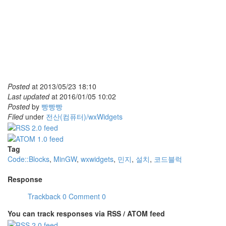
Posted
at
2013/05/23 18:10
Last updated
at
2016/01/05 10:02
Posted
by
빵빵빵
Filed
under
전산(컴퓨터)/wxWidgets
Tag
Code::Blocks
,
MinGW
,
wxwidgets
,
민지
,
설치
,
코드블럭
Response
Trackback
0
Comment
0
You can track responses via RSS / ATOM feed