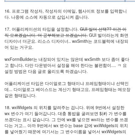
16. 프로그램 작성자, 작성자의 이메일, 웹사이트 정보를 입력합니
다. 나중에 소스에 자동으로 삽입시켜 줍니다.
17. 어플리케이션의 타입을 설정합니다.
GUI 빌더 선택?? 이건 아
직 모르겠습니다. 더 공부해보고 쓰겠습니다.
GUI 빌더라는게 화면
디자이너 더군요. 리소스 디자이너.. wxSmith는 코드블럭에 내장되
어 있는 거구요.
wxFormBuilder는 내장되어 있지는 않은데 wxSmith 보다 좀더 좋다
고 합니다. 다만 다운받아서 설정을 해야 한다는 불편함이.... ㅋ 요
설정 방법은 다음 글로 올리도록 하겠습니다.
어플리케이션 타입은 다이얼로그 형태이냐 프레임형태이냐 선택인
데... 다이얼로그 베이스드는 계산기 형태고요, 프레임형태는 메모장
같은 형태입니다.
18. wxWidgets 의 위치를 알려주는 겁니다. 위에 9번에서 설정한
wx 변수가 여기 들어갑니다. 대충 통밥을 굴려보면 $(#) 가 변수를
쓰겠다는 표시 같습니다. 그 안에 wx를 넣으면 wx라는 변수를 쓰겠
다는 거고... 아까 9번에서 wx 변수는 base 값에 wxWidgets의 위치
를 넣어줬기 때문에 여기서는 그 변수이름을 넣어서 wxWidgets의