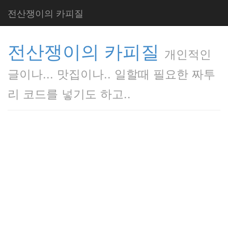
전산쟁이의 카피질
전산쟁이의 카피질
개인적인
글이나... 맛집이나.. 일할때 필요한 짜투
리 코드를 넣기도 하고..