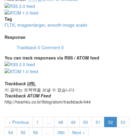
Tag
FLTK
,
imageenlarger
,
smooth image scaler
Response
Trackback
0
Comment
0
You can track responses via RSS / ATOM feed
Trackback
URL
이 글에는 트랙백을 보낼 수 없습니다
Trackback ATOM Feed
http://heart4u.co.kr/tblog/atom/trackback/444
« Previous
1
…
48
49
50
51
52
53
54
55
56
…
380
Next »