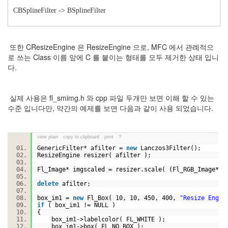
CBSplineFilter -> BSplineFilter
또한 CResizeEngine 은 ResizeEngine 으로, MFC 에서 관례적으
로 쓰는 Class 이름 앞에 C 를 붙이는 형태를 모두 제거한 상태 입니
다.
실제 사용은 fl_smimg.h 와 cpp 파일 두개만 보면 이해 할 수 있는
수준 입니다만, 약간의 예제를 보면 다음과 같이 사용 되었습니다.
view plain
copy to clipboard
print
?
GenericFilter* afilter =
new
Lanczos3Filter();
ResizeEngine resizer( afilter );
Fl_Image* imgscaled = resizer.scale( (Fl_RGB_Image*)
delete
afilter;
box_im1 =
new
Fl_Box( 10, 10, 450, 400,
"Resize Engin
if
( box_im1 != NULL )
{
box_im1->labelcolor( FL_WHITE );
box_im1->box( FL_NO_BOX );