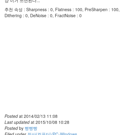
걍 이거 쓰면된다...
추천 속성 : Sharpness : 0, Flatness : 100, PreSharpen : 100,
Dithering : 0, DeNoise : 0, FractNoise : 0
Posted
at
2014/02/13 11:08
Last updated
at
2015/10/08 10:28
Posted
by
빵빵빵
Filed
under
전산(컴퓨터)/PC-Windows