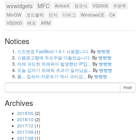
wxwidgets
MFC
ActiveX
정규식
VS2008
우분투
MinGW
코드블럭
민지
디버그
WindowsCE
C#
VS2005
배포
ARM
Notices
스킨변경 FastBoot 1.6.1 사용합니다.
By
빵빵빵
스팸광고땜에 두손두발 다들었습니다.
By
빵빵빵
어제 과도한 트래픽이 발생했던 IP입...
By
빵빵빵
오늘 갑자기 트래픽 초과가 일어났습...
By
빵빵빵
흠... 접속자 카운트가 역시 괴리감...
By
빵빵빵
Find!
Archives
2019/05
(2)
2018/10
(2)
2017/12
(1)
2017/09
(1)
2017/08
(1)