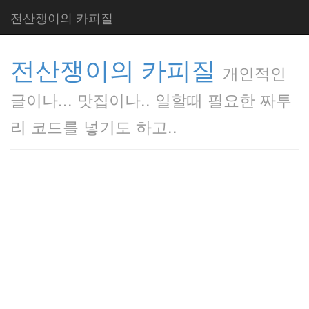
전산쟁이의 카피질
전산쟁이의 카피질
개인적인
글이나... 맛집이나.. 일할때 필요한 짜투
리 코드를 넣기도 하고..