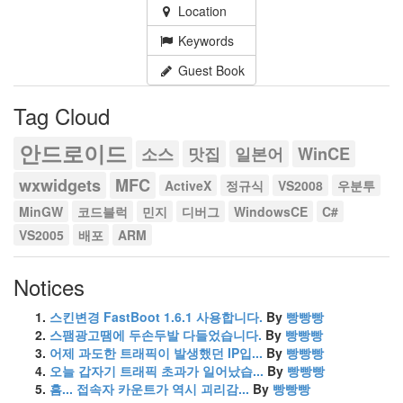
Location
Keywords
Guest Book
Tag Cloud
안드로이드
소스
맛집
일본어
WinCE
wxwidgets
MFC
ActiveX
정규식
VS2008
우분투
MinGW
코드블럭
민지
디버그
WindowsCE
C#
VS2005
배포
ARM
Notices
스킨변경 FastBoot 1.6.1 사용합니다.
By
빵빵빵
스팸광고땜에 두손두발 다들었습니다.
By
빵빵빵
어제 과도한 트래픽이 발생했던 IP입...
By
빵빵빵
오늘 갑자기 트래픽 초과가 일어났습...
By
빵빵빵
흠... 접속자 카운트가 역시 괴리감...
By
빵빵빵