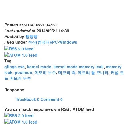
Posted
at
2014/02/21 14:38
Last updated
at
2014/02/21 14:38
Posted
by
빵빵빵
Filed
under
전산(컴퓨터)/PC-Windows
Tag
gflags.exe
,
kernel mode
,
kernel mode memory leak
,
memory
leak
,
poolmon
,
메모리 누수
,
메모리 릭
,
메모리 풀 모니터
,
커널 모
드 메모리 누수
Response
Trackback
0
Comment
0
You can track responses via RSS / ATOM feed