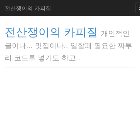
전산쟁이의 카피질
전산쟁이의 카피질
개인적인
글이나... 맛집이나.. 일할때 필요한 짜투
리 코드를 넣기도 하고..