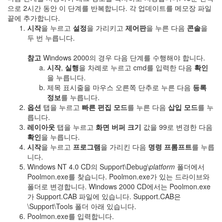
으로 2시간 동안 이 단계를 반복합니다. 각 업데이트를 메모장 파일
끝에 추가합니다.
시작
을 누르고
설정
을 가리키고
제어판
을 누른 다음
콘솔
을
두 번 누릅니다.
참고
Windows 2000의 경우 다음 단계를 수행해야 합니다.
시작
,
실행
을 차례로 누르고
cmd
를 입력한 다음
확인
을 누릅니다.
제목 표시줄을 마우스 오른쪽 단추로 누른 다음
등록
정보
를 누릅니다.
옵션
탭을 누르고
빠른 편집 모드
를 누른 다음
삽입 모드
를 누
릅니다.
레이아웃
탭을 누르고
화면 버퍼 크기
값을
99
로 변경한 다음
확인
을 누릅니다.
시작
을 누르고
프로그램
을 가리킨 다음
명령 프롬프트
를 누릅
니다.
Windows NT 4.0 CD의 Support\Debug\
platform
폴더에서
Poolmon.exe를 찾습니다. Poolmon.exe가 있는 드라이브와
폴더로 변경합니다. Windows 2000 CD에서는 Poolmon.exe
가 Support.CAB 파일에 있습니다. Support.CAB은
\Support\Tools 폴더 아래 있습니다.
Poolmon.exe
를 입력합니다.